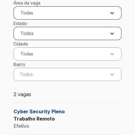
Área da vaga
Todas
Estado
Todos
Cidade
Todas
Bairro
Todos
2 vagas encontradas para 0 filtros aplicados
2 vagas
Cyber Security Pleno
Trabalho Remoto
Efetivo